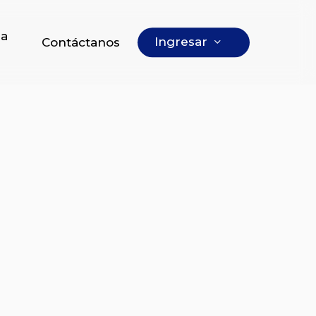
 a
I
n
g
r
e
s
a
r
Contáctanos