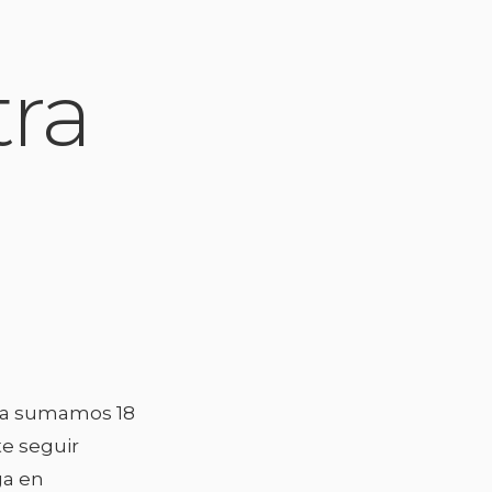
ra
 ya sumamos 18
te seguir
ga en