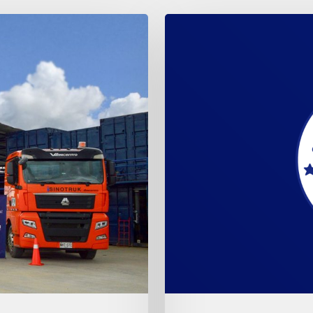
¡Vigía
Servicio
Especial,
orgullosamente
certificados!