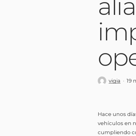
ali
imp
ope
vigia
19 
Hace unos día
vehículos en n
cumpliendo co