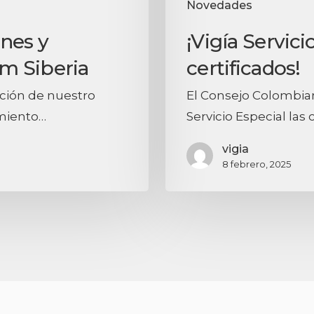
Novedades
nes y
¡Vigía Servic
m Siberia
certificados!
ación de nuestro
El Consejo Colombian
miento…
Servicio Especial las
vigia
8 febrero, 2025