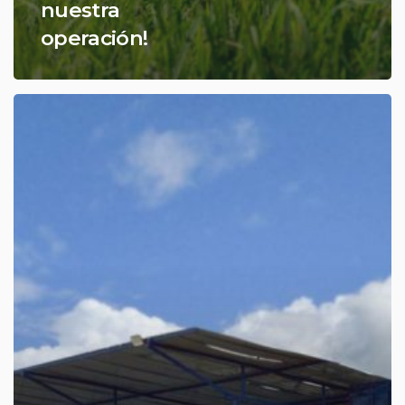
nuestra
operación!
Nuevo
Centro
de
Operaciones
y
Mantenimiento
–
Pentaclom
Siberia