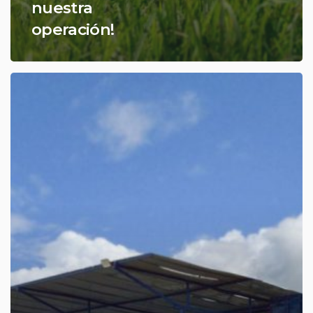
nuestra
operación!
Nuevo
Centro
de
Operaciones
y
Mantenimiento
–
Pentaclom
Siberia